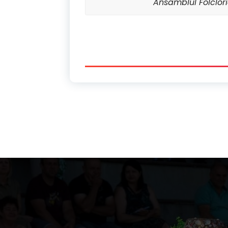
Ansamblul Folclori