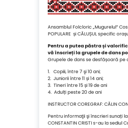
Ansamblul Folcloric „Mugurelul” Co
POPULARE și CĂLUȘUL specific orașulu
Pentru a putea păstra și valorif
vă înscrieți la grupele de dans p
Grupele de dans se desfășoară pe c
1. Copiii, între 7 şi 10 ani;
2. Juniorii între 11 și 14 ani;
3. Tineri între 15 și 19 de ani
4. Adulți peste 20 de ani
INSTRUCTOR COREGRAF: CĂLIN CON
Pentru informaţii şi înscrieri sunaț
CONSTANTIN CRISTI s-au la sediul Cas