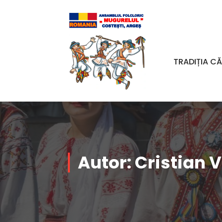
Sari
la
conținut
TRADIȚIA CĂ
Casa de Cultură Costești, Argeș
Autor: Cristian 