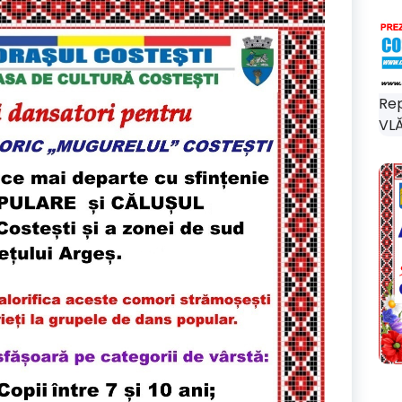
Rep
VLĂ