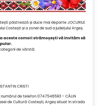
stești păstrează și duce mai departe JOCURILE
i Costești și a zonei de sud a județului Argeș.
ica aceste comori strămoșești vă invităm să
opular.
ategorii de vârstă:
STANTIN CRISTI
i la numărul de telefon 0747546593 – CĂLIN
ei de Cultură Costești, Argeș situat în strada