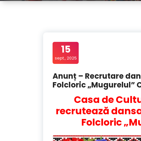
15
sept., 2025
Anunț – Recrutare dan
Folcloric „Mugurelul” 
Casa de Cultu
recrutează dansa
Folcloric „M